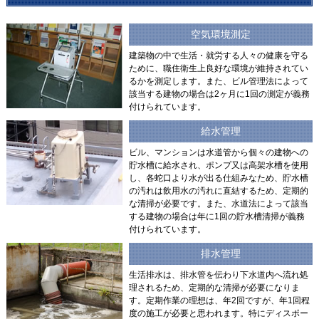
空気環境測定
建築物の中で生活・就労する人々の健康を守る
ために、職住衛生上良好な環境が維持されてい
るかを測定します。また、ビル管理法によって
該当する建物の場合は2ヶ月に1回の測定が義務
付けられています。
給水管理
ビル、マンションは水道管から個々の建物への
貯水槽に給水され、ポンプ又は高架水槽を使用
し、各蛇口より水が出る仕組みなため、貯水槽
の汚れは飲用水の汚れに直結するため、定期的
な清掃が必要です。また、水道法によって該当
する建物の場合は年に1回の貯水槽清掃が義務
付けられています。
排水管理
生活排水は、排水管を伝わり下水道内へ流れ処
理されるため、定期的な清掃が必要になりま
す。定期作業の理想は、年2回ですが、年1回程
度の施工が必要と思われます。特にディスポー