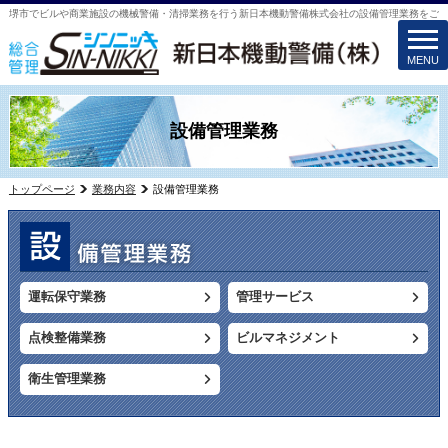
堺市でビルや商業施設の機械警備・清掃業務を行う新日本機動警備株式会社の設備管理業務をご
togg
navi
MENU
設備管理業務
トップページ
業務内容
設備管理業務
運転保守業務
管理サービス
点検整備業務
ビルマネジメント
衛生管理業務