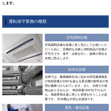
します。
運転保守業務の種類
空気調和設備
空気調和設備を快適に長く安心してお使いいた
だくために、定期的な点検と消耗部品の交換が
不可欠です。保守・点検を行い、故障の発生を
未然に防止します。
給排水設備
法律では、建築物衛生法に定める特定建築物及
び有効容量が10m²を超える受水槽の飲料水の管
理が義務づけられています。また、法律での規
制はありませんが、 有効容量10m²以下のもの
も、簡易専用水道に準じた管理を行うことが必
要です。 貯水槽は大切な水源池です。
電気・通信設備