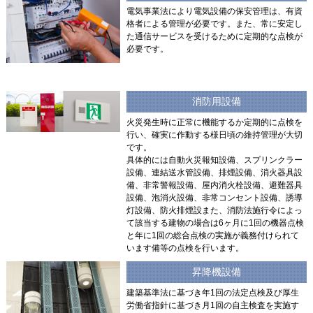
電気事業法により電気設備の保安管理は、有資
格者による管理が必要です。また、常に安定し
た通信サービスを受けるために定期的な点検が
必要です。
消防用設備
火災発生時に正常に機能するか定期的に点検を
行い、確実に作動する様日頃の維持管理が大切
です。
具体的には自動火災報知設備、スプリンクラー
設備、連結送水管設備、排煙設備、消火器具設
備、非常警報設備、屋内消火栓設備、避難器具
設備、泡消火設備、非常コンセント設備、誘導
灯設備、防火排煙設また、消防法施行令によっ
て該当する建物の場合は6ヶ月に1回の機器点検
と年に1回の総合点検の実施が義務付けられて
います備等の点検を行います。
昇降機設備
建築基準法に基づき年1回の法定点検及び厚生
労働省指針に基づき月1回の自主検査を実施す