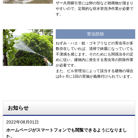
ザー共用横引管には卵の殻など雑廃物が溜まり
やすいので、定期的な排水管洗浄作業が必要で
す。
害虫防除
ねずみ・ハエ・蚊・ゴキブリなどの害虫等が多
数存在していれば、清掃で綺麗になっていても
不潔感を感じます。そのためにも関係法令の定
めに従い、建物内に発生する害虫等の防除作業
が必要です。
また、ビル管理法によって該当する建物の場合
は6ヶ月に1回の実施が義務付けられています。
お知らせ
2022年08月01日
ホームページがスマートフォンでも閲覧できるようになりまし
た。