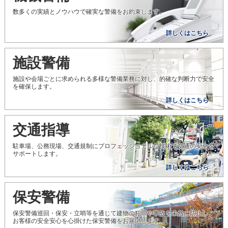
数多くの実績とノウハウで確実な警備をお約束します。
詳しくはこちら
施設警備
施設や会場ごとに求められる多様な警備業務に対し、的確な判断力で安全
を確保します。
詳しくはこちら
交通指導
駐車場、公務現場、交通規制にプロフェッショナルな技術で交通の安全を
サポートします。
詳しくはこちら
保安警備
保安警備巡回・保安・立哨等を通じて建物の犯罪や事故を未然に防止し、
お客様の安全安心を心掛けた保安警備をお届けします。