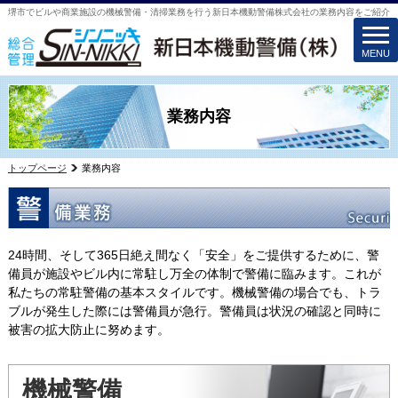
堺市でビルや商業施設の機械警備・清掃業務を行う新日本機動警備株式会社の業務内容をご紹介
togg
navi
MENU
業務内容
トップページ
業務内容
24時間、そして365日絶え間なく「安全」をご提供するために、警
備員が施設やビル内に常駐し万全の体制で警備に臨みます。これが
私たちの常駐警備の基本スタイルです。機械警備の場合でも、トラ
ブルが発生した際には警備員が急行。警備員は状況の確認と同時に
被害の拡大防止に努めます。
機械警備